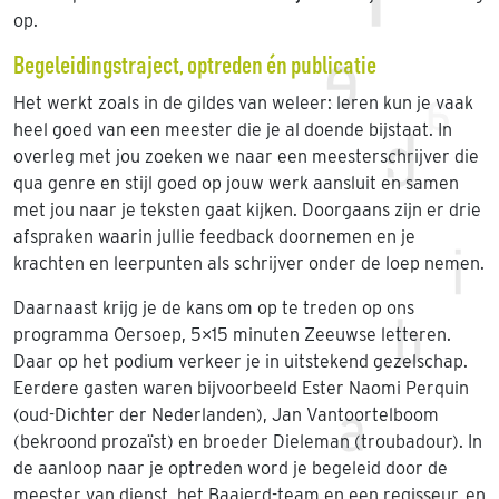
op.
Begeleidingstraject, optreden én publicatie
Het werkt zoals in de gildes van weleer: leren kun je vaak
heel goed van een meester die je al doende bijstaat. In
overleg met jou zoeken we naar een meesterschrijver die
qua genre en stijl goed op jouw werk aansluit en samen
met jou naar je teksten gaat kijken. Doorgaans zijn er drie
afspraken waarin jullie feedback doornemen en je
krachten en leerpunten als schrijver onder de loep nemen.
Daarnaast krijg je de kans om op te treden op ons
programma Oersoep, 5×15 minuten Zeeuwse letteren.
Daar op het podium verkeer je in uitstekend gezelschap.
Eerdere gasten waren bijvoorbeeld Ester Naomi Perquin
(oud-Dichter der Nederlanden), Jan Vantoortelboom
(bekroond prozaïst) en broeder Dieleman (troubadour). In
de aanloop naar je optreden word je begeleid door de
meester van dienst, het Baaierd-team en een regisseur, en