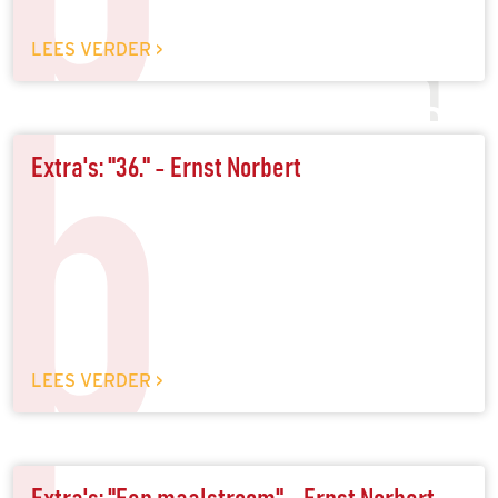
LEES VERDER >
b
Extra's: "36." - Ernst Norbert
LEES VERDER >