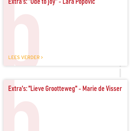
b
Extra's: "Ode to joy" - Lara Popović
LEES VERDER >
b
Extra's: "Lieve Grootteweg" - Marie de Visser