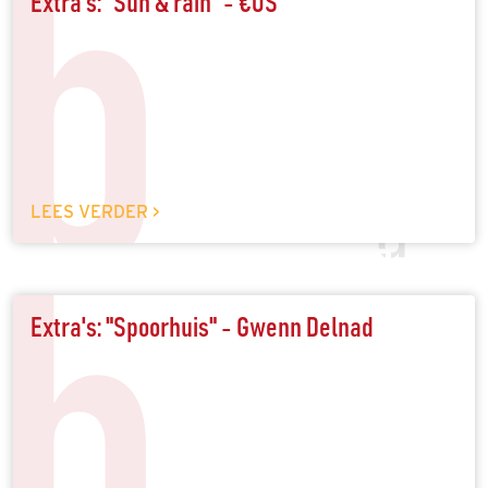
b
Extra's: "Sun & rain" - €US
LEES VERDER >
b
Extra's: "Spoorhuis" - Gwenn Delnad