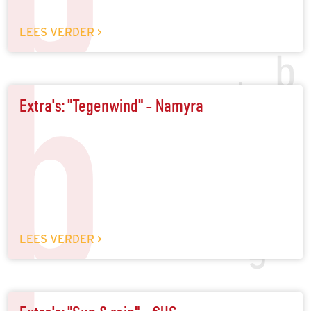
LEES VERDER >
b
Extra's: "Tegenwind" - Namyra
LEES VERDER >