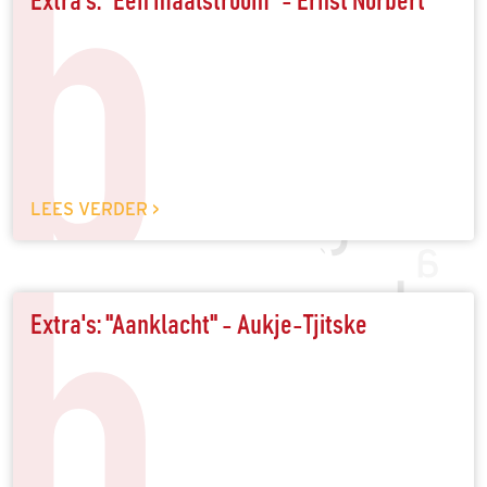
b
Extra's: "Een maalstroom" - Ernst Norbert
LEES VERDER >
b
Extra's: "Aanklacht" - Aukje-Tjitske