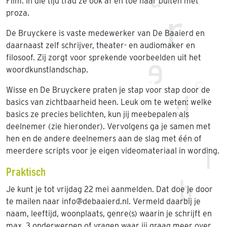
Film. In die tijd trad ze ook af en toe naar buiten met
proza.
De Bruyckere is vaste medewerker van De Baaierd en
daarnaast zelf schrijver, theater- en audiomaker en
filosoof. Zij zorgt voor sprekende voorbeelden uit het
woordkunstlandschap.
Wisse en De Bruyckere praten je stap voor stap door de
basics van zichtbaarheid heen. Leuk om te weten: welke
basics ze precies belichten, kun jij meebepalen als
deelnemer (zie hieronder). Vervolgens ga je samen met
hen en de andere deelnemers aan de slag met één of
meerdere scripts voor je eigen videomateriaal in wording.
Praktisch
Je kunt je tot vrijdag 22 mei aanmelden. Dat doe je door
te mailen naar info@debaaierd.nl. Vermeld daarbij je
naam, leeftijd, woonplaats, genre(s) waarin je schrijft en
max. 3 onderwerpen of vragen waar jij graag meer over